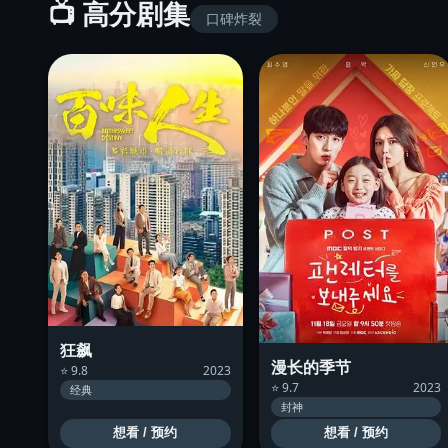
📺 高分剧集
口碑炸裂
狂飙
漫长的季节
⭐ 9.8
2023
⭐ 9.7
2023
经典
封神
想看 / 预约
想看 / 预约