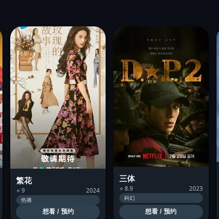
三体
繁花
⭐ 8.9
2023
⭐ 9
2024
科幻
热播
想看 / 预约
想看 / 预约