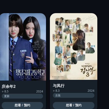
与凤行
庆余年2
⭐ 8.3
2024
⭐ 8.5
2024
古装
更新
想看 / 预约
想看 / 预约