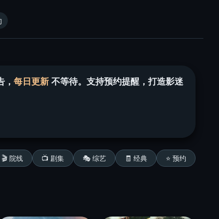
约
告，
每日更新
不等待。支持预约提醒，打造影迷
🎬 院线
📺 剧集
🎭 综艺
🧾 经典
⭐ 预约