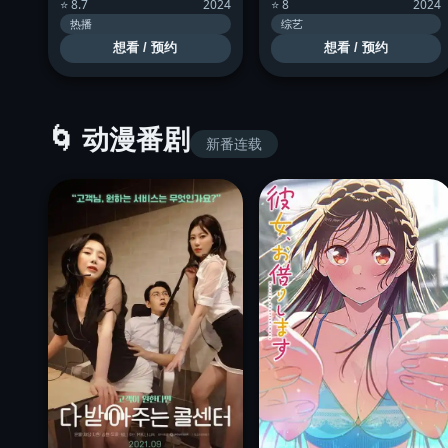
⭐ 8.7
2024
⭐ 8
2024
热播
综艺
想看 / 预约
想看 / 预约
🌀 动漫番剧
新番连载