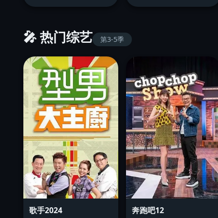
🎤 热门综艺
第3-5季
歌手2024
奔跑吧12