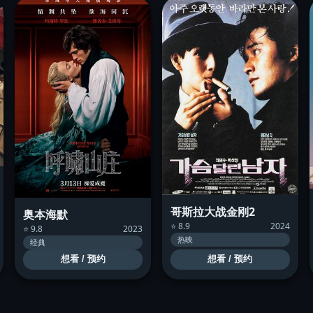
哥斯拉大战金刚2
奥本海默
⭐ 8.9
2024
⭐ 9.8
2023
热映
经典
想看 / 预约
想看 / 预约