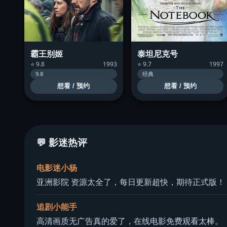
霸王别姬
泰坦尼克号
⭐ 9.8
1993
⭐ 9.7
1997
9.8
经典
想看 / 预约
想看 / 预约
💬 影迷热评
电影迷小杨
亚洲影院 资源太全了，每日更新超快，期待正式版！
追剧小能手
高清画质无广告真的爱了，在线电影免费观看太棒。