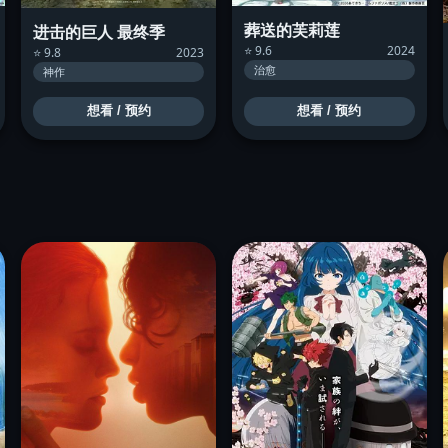
葬送的芙莉莲
进击的巨人 最终季
⭐ 9.6
2024
⭐ 9.8
2023
治愈
神作
想看 / 预约
想看 / 预约