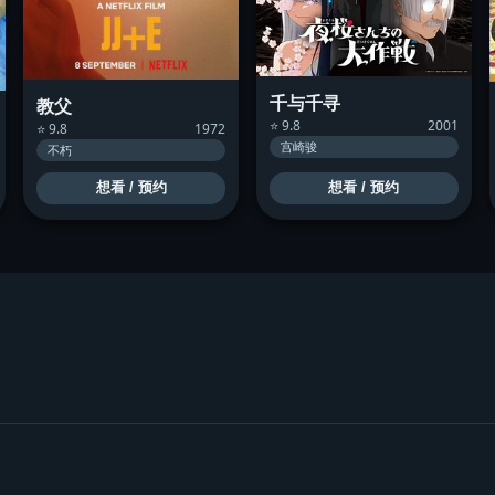
千与千寻
教父
⭐ 9.8
2001
⭐ 9.8
1972
宫崎骏
不朽
想看 / 预约
想看 / 预约