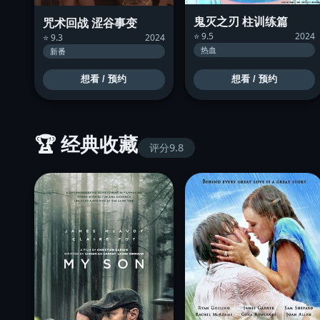
鬼灭之刃 柱训练篇
咒术回战 涩谷事变
⭐ 9.5
2024
⭐ 9.3
2024
热血
新番
想看 / 预约
想看 / 预约
🏆 经典收藏
评分9.8