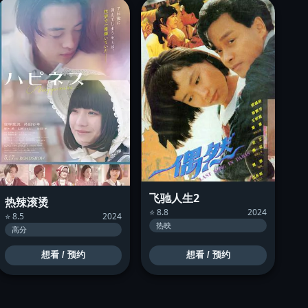
飞驰人生2
热辣滚烫
⭐ 8.8
2024
⭐ 8.5
2024
热映
高分
想看 / 预约
想看 / 预约