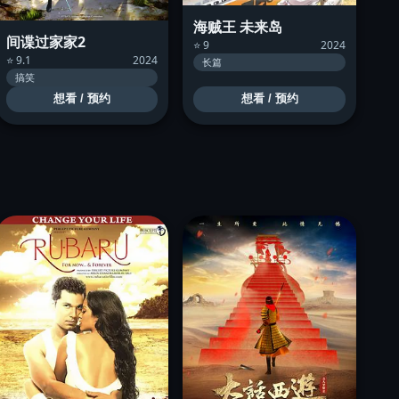
海贼王 未来岛
间谍过家家2
⭐ 9
2024
⭐ 9.1
2024
长篇
搞笑
想看 / 预约
想看 / 预约